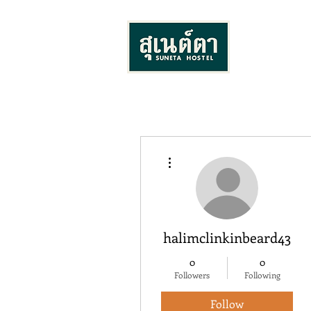
More actions
halimclinkinbeard43
0
0
Followers
Following
Follow