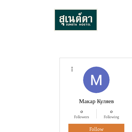
More actions
Макар Куляев
0
0
Followers
Following
Follow